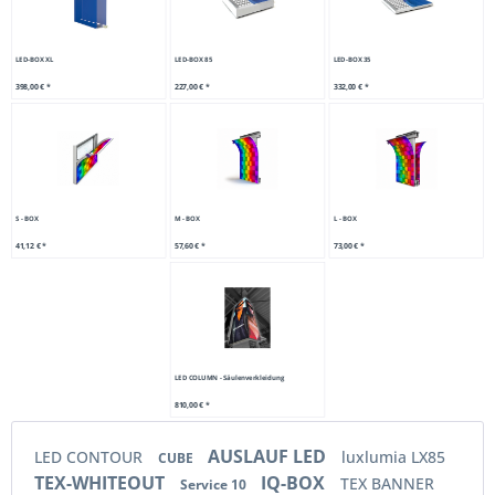
LED-BOX XL
LED-BOX 85
LED-BOX 35
398,00 € *
227,00 € *
332,00 € *
S - BOX
M - BOX
L - BOX
41,12 € *
57,60 € *
73,00 € *
LED COLUMN - Säulenverkleidung
810,00 € *
AUSLAUF LED
LED CONTOUR
luxlumia LX85
CUBE
TEX-WHITEOUT
IQ-BOX
TEX BANNER
Service 10