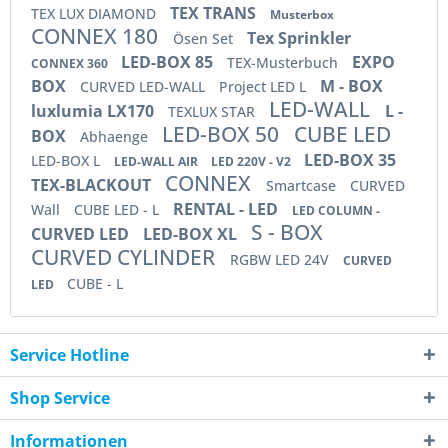
TEX TRANS
TEX LUX DIAMOND
Musterbox
CONNEX 180
Tex Sprinkler
Ösen Set
LED-BOX 85
EXPO
TEX-Musterbuch
CONNEX 360
BOX
M - BOX
CURVED LED-WALL
Project LED L
LED-WALL
luxlumia LX170
L -
TEXLUX STAR
LED-BOX 50
CUBE LED
BOX
Abhaenge
LED-BOX 35
LED-BOX L
LED-WALL AIR
LED 220V - V2
CONNEX
TEX-BLACKOUT
Smartcase
CURVED
RENTAL - LED
Wall
CUBE LED - L
LED COLUMN -
S - BOX
CURVED LED
LED-BOX XL
CURVED CYLINDER
RGBW LED 24V
CURVED
CUBE - L
LED
Service Hotline
Shop Service
Informationen